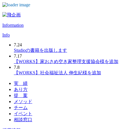
Skip
to
content
Information
Info
7.24
Studioの書籍を出版します
7.17
【WORKS】家おさめ空き家整理支援協会様を追加
7.8
【WORKS】社会福祉法人 伸生紀様を追加
実 績
あり方
提 案
メソッド
チーム
イベント
相談窓口