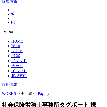
採用情報
- MENU -
HOME
実 績
あり方
提 案
メソッド
チーム
イベント
相談窓口
採用情報
WORKS
〈実 績〉
Pageup
社会保険労務士事務所タグボート 様