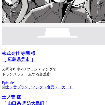
株式会社 寺岡 様
［ 広島県呉市 ］
55周年行事×リブランディングで
トランスフォームする創造所
Episode
土ノ音 様
［ 山口県 周防大島町 ］