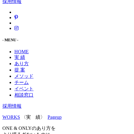
採用情報
- MENU -
HOME
実 績
あり方
提 案
メソッド
チーム
イベント
相談窓口
採用情報
WORKS
〈実 績〉
Pageup
ONE & ONLYのあり方を