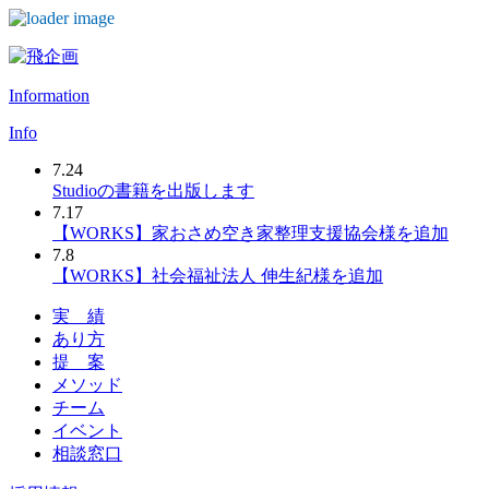
Skip
to
content
Information
Info
7.24
Studioの書籍を出版します
7.17
【WORKS】家おさめ空き家整理支援協会様を追加
7.8
【WORKS】社会福祉法人 伸生紀様を追加
実 績
あり方
提 案
メソッド
チーム
イベント
相談窓口