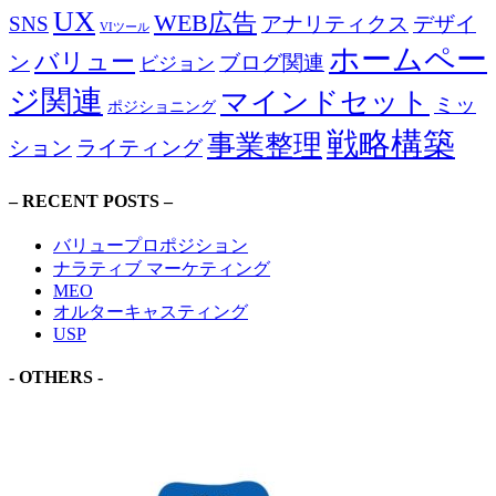
UX
WEB広告
SNS
アナリティクス
デザイ
VIツール
ホームペー
バリュー
ン
ブログ関連
ビジョン
ジ関連
マインドセット
ミッ
ポジショニング
戦略構築
事業整理
ション
ライティング
– RECENT POSTS –
バリュープロポジション
ナラティブ マーケティング
MEO
オルターキャスティング
USP
- OTHERS -