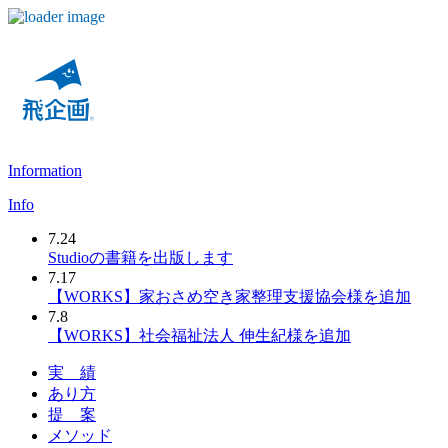
Skip
to
content
Information
Info
7.24
Studioの書籍を出版します
7.17
【WORKS】家おさめ空き家整理支援協会様を追加
7.8
【WORKS】社会福祉法人 伸生紀様を追加
実 績
あり方
提 案
メソッド