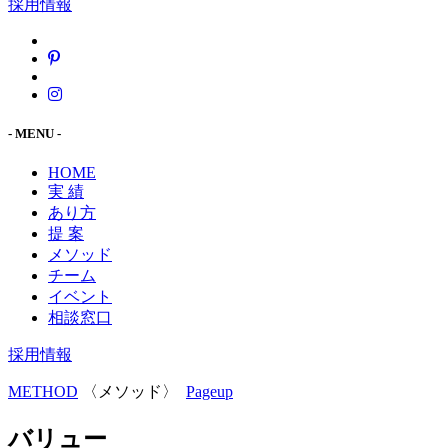
採用情報
- MENU -
HOME
実 績
あり方
提 案
メソッド
チーム
イベント
相談窓口
採用情報
METHOD
〈メソッド〉
Pageup
バリュー