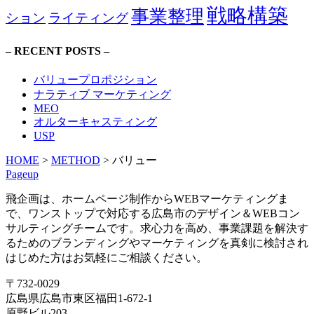
戦略構築
事業整理
ション
ライティング
– RECENT POSTS –
バリュープロポジション
ナラティブ マーケティング
MEO
オルターキャスティング
USP
HOME
>
METHOD
>
バリュー
Pageup
飛企画は、ホームページ制作からWEBマーケティングま
で、ワンストップで対応する広島市のデザイン＆WEBコン
サルティングチームです。求心力を高め、事業課題を解決す
るためのブランディングやマーケティングを真剣に検討され
はじめた方はお気軽にご相談ください。
〒732-0029
広島県広島市東区福田1-672-1
原野ビル203