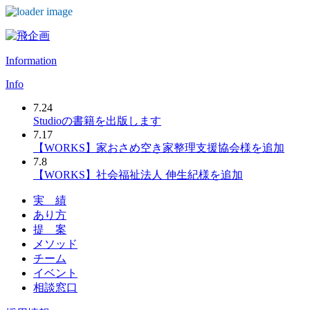
Skip
to
content
Information
Info
7.24
Studioの書籍を出版します
7.17
【WORKS】家おさめ空き家整理支援協会様を追加
7.8
【WORKS】社会福祉法人 伸生紀様を追加
実 績
あり方
提 案
メソッド
チーム
イベント
相談窓口